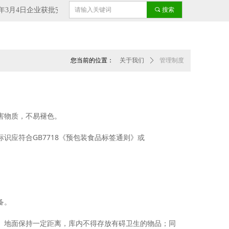
2022年3月4日企业获批安徽老字号荣誉称号
끠
搜索
2022-03-15
您当前的位置：
关于我们
ꄲ
管理制度
害物质，不易褪色。
识应符合GB7718《预包装食品标签通则》或
备。
、地面保持一定距离，库内不得存放有碍卫生的物品；同