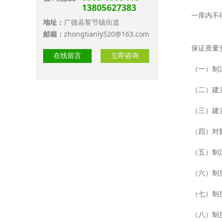
13805627383
一库内不
地址：
广德县誓节镇街道
邮箱：
zhongtianly520@163.com
保证质量
在线留言
立即咨询
（一）制
（二）建
（三）建
（四）对
（五）制
（六）制
（七）制
（八）制