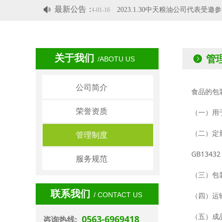
最新公告：
넄
2024.1.11～13参加安徽名优农产品上海交易会，宣米获“金奖”荣誉称号
2023.1.30中天粮油公司代表受邀参加广德市工业发展大会。
2024-01-16
2
关于我们
뀹
管
/ABOTU US
公司简介
公司简介
食品的包
荣誉资质
荣誉资质
（一）用
（二）定
服务规范
管理制度
GB134
管理制度
服务规范
（三）包
联系我们
/ CONTACT US
（四）运
（五）成
0563-6969418
咨询热线: