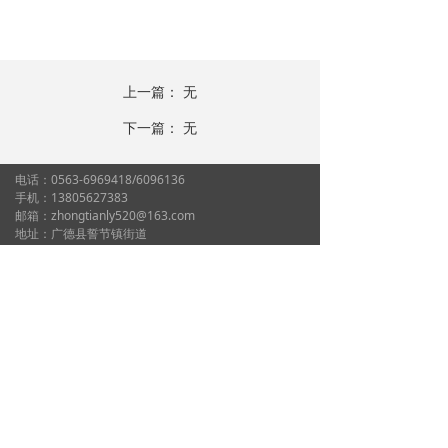
上一篇：
无
下一篇：
无
电话：0563-6969418/6096136
手机：13805627383
邮箱：zhongtianly520@163.com
地址：广德县誓节镇街道
Copyright © 广德中天粮油购销有限责任公司
All Rights
Reserved. 技术支持：
地宝网络
扫码关注 微信公众号