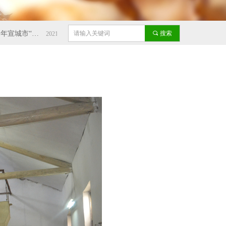
中天粮油公司获批：2021年宣城市“放心满意消费示范单位”荣誉称号
끠
搜索
12月18日～21日公司受邀参加上海2020年安徽名优农产品交易会
2021-09-24
2020-12-23